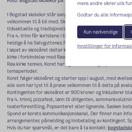
Foto: Bogstad skolekor på 17. mai
mens andre sikrer ulik fun
I Bogstad skolekor står sangglede i sentrum, og vi ønsker alle
Godtar du alle informasjo
velkommen til å bli med. Skolekoret har et variert og mo
tidsaktuelle og tradisjonelle sanger, melodier av Lillebjør
Kun nødvendige
Fra 4. trinn får koristene i tillegg sitt eget repertoar tilp
heldige å ha Sølvguttenes Fredrik Otterstad som dirigent.
Innstillinger for informa
I løpet av skoleåret deltar koret på flere spennende konse
kirke i forbindelse med Røa musikkfestuker, skolens 17. m
Røa kirke tennes. Koret har også forestillinger på skolen i
temaperioder.
Koret følger skoleåret og starter opp i august, med øvelser
alle som har lyst til å prøve velkommen til å delta på øve
Kontingenten for skoleåret er 900 kroner og inkluderer bla
fra 4. trinn), pizzafest, lønn til dirigenten, sommeravslutni
teaterforestilling, Popsenteret eller lignende. Søsken bet
Spond er korets kommunikasjonskanal. Der finner man info
arrangementer, påmelding og innbetaling av kontingent. 
Hvis du har spørsmål, er det bare å ta kontakt:
bogstadsk