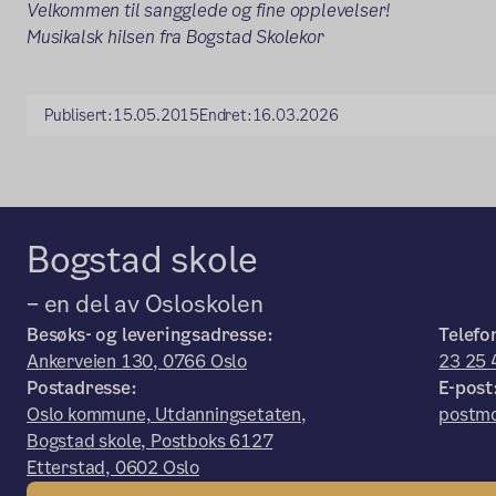
Velkommen til sangglede og fine opplevelser!
Musikalsk hilsen fra Bogstad Skolekor
Publisert:
15.05.2015
Endret:
16.03.2026
Bogstad skole
– en del av Osloskolen
Besøks- og leveringsadresse:
Telefo
Ankerveien 130, 0766 Oslo
23 25 
Postadresse:
E-post
Oslo kommune, Utdanningsetaten,
postmo
Bogstad skole, Postboks 6127
Etterstad, 0602 Oslo