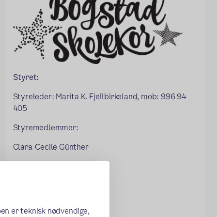
Styret:
Styreleder: Marita K. Fjellbirkeland, mob: 996 94
405
Styremedlemmer:
Clara-Cecile Günther
Cathrine Rollheim
Ingunn Helle
Kristina Aannestad
oen er teknisk nødvendige,