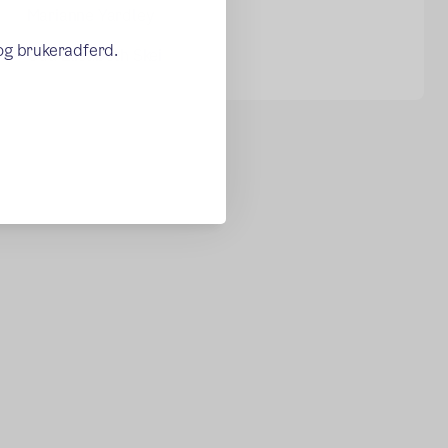
Marianne Yardley
 og brukeradferd.
Oda Elisabeth Skei