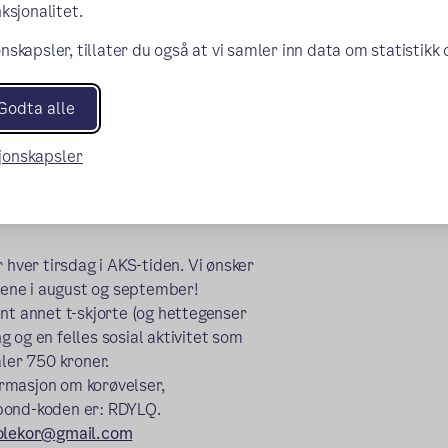
ksjonalitet.
 elever fra 2. til 7. trinn
nskapsler, tillater du også at vi samler inn data om statistikk
rsomt repertoar som består av både
n Nilsen, DeLillos, ABBA og mye mer.
Godta alle
asset aldersgruppen. Koret er så
sjonskapsler
rter, som familiekonserten i Røa
ai-arrangement og når julegrana ved
 forbindelse med skolens
 hver tirsdag i AKS-tiden. Vi ønsker
lsene i august og september!
nt annet t-skjorte (og hettegenser
ng og en felles sosial aktivitet som
aler 750 kroner.
rmasjon om korøvelser,
Spond-koden er: RDYLQ.
olekor@gmail.com