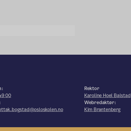
n:
Rektor
49 00
Karoline Hoel Balstad
:
Webredaktør:
ttak.bogstad@osloskolen.no
Kim Brantenberg