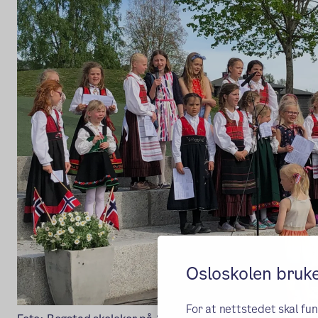
Osloskolen bruk
For at nettstedet skal fu