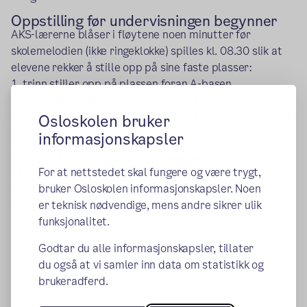
Oppstilling før undervisningen begynner
AKS-lærerne blåser i fløytene noen minutter før
skolemelodien (ikke ringeklokke) spilles kl. 08.30 slik at
elevene rekker å stille opp på sine faste plasser:
1. trinn stiller opp på plassen foran A-basen
2. trinn stiller opp på gangstien inn til nedre skolegårde
3. trinn stiller opp i nedre skolegård, mellom Storstua og
Osloskolen bruker
gymsalen
informasjonskapsler
Om innkryssing om morgenen
Vi krysser inn elevene fra 07.30 til kl. 08.15. Det siste
For at nettstedet skal fungere og være trygt,
kvarteret før undervisningen begynner krysser vi ikke
bruker Osloskolen informasjonskapsler. Noen
elever inn.
er teknisk nødvendige, mens andre sikrer ulik
funksjonalitet.
Godtar du alle informasjonskapsler, tillater
Publisert:
02.09.2019
Endret:
21.03.2023
du også at vi samler inn data om statistikk og
brukeradferd.