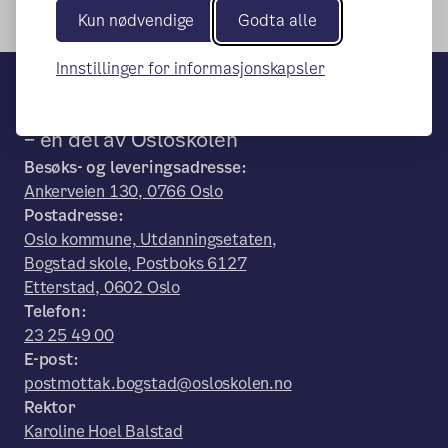
Kun nødvendige
Godta alle
Innstillinger for informasjonskapsler
Bogstad skole
– en del av Osloskolen
Besøks- og leveringsadresse:
Ankerveien 130, 0766 Oslo
Postadresse:
Oslo kommune, Utdanningsetaten,
Bogstad skole, Postboks 6127
Etterstad, 0602 Oslo
Telefon:
23 25 49 00
E-post:
postmottak.bogstad@osloskolen.no
Rektor
Karoline Hoel Balstad