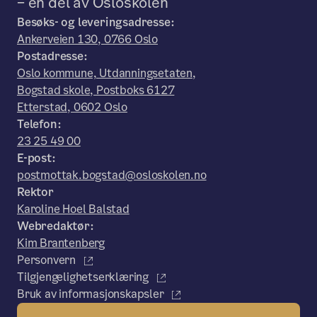
– en del av Osloskolen
Besøks- og leveringsadresse:
Ankerveien 130, 0766 Oslo
Postadresse:
Oslo kommune, Utdanningsetaten,
Bogstad skole, Postboks 6127
Etterstad, 0602 Oslo
Telefon:
23 25 49 00
E-post:
postmottak.bogstad@osloskolen.no
Rektor
Karoline Hoel Balstad
Webredaktør:
Kim Brantenberg
Personvern
Tilgjengelighetserklæring
Bruk av informasjonskapsler