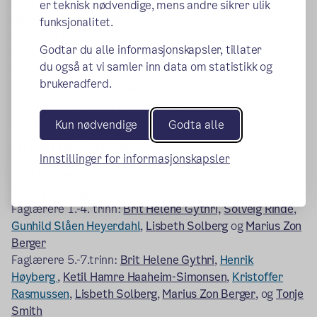
5A:
Marte Torill Sandberg
er teknisk nødvendige, mens andre sikrer ulik
5B:
Even Habberstad
funksjonalitet.
5C:
Marit Elisabeth Krane Sømme
Godtar du alle informasjonskapsler, tillater
6. trinn:
Aksel Høybråten
og
Henrik Høyberg Aure
du også at vi samler inn data om statistikk og
AKS-ansatte C-basen:
brukeradferd.
Baseleder:
Kristoffer Rasmussen
AKS-lærerer: Aimee Holme Ferrari, Omar Sharif, Trygve
Tvethaug og Yousef Amin
Kun nødvendige
Godta alle
Ansatte D-basen
7A:
Nicolay Dahl
Innstillinger for informasjonskapsler
7B:
Eirik Bie
7C:
Ingvild Hogstad Vestmoen
Faglærere 1.-4. trinn:
Brit Helene Gythri,
Solveig Rinde
,
Gunhild Slåen Heyerdahl
,
Lisbeth Solberg
og
Marius Zon
Berger
Faglærere 5.-7.trinn:
Brit Helene Gythri
,
Henrik
Høyberg
,
Ketil Hamre Haaheim-Simonsen
,
Kristoffer
Rasmussen
,
Lisbeth Solberg
,
Marius Zon Berger
, og
Tonje
Smith