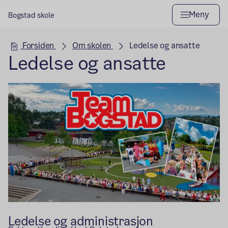
Meny
Bogstad skole
Hovedseksjon
Forsiden
Om skolen
Ledelse og ansatte
Ledelse og ansatte
Ledelse og administrasjon