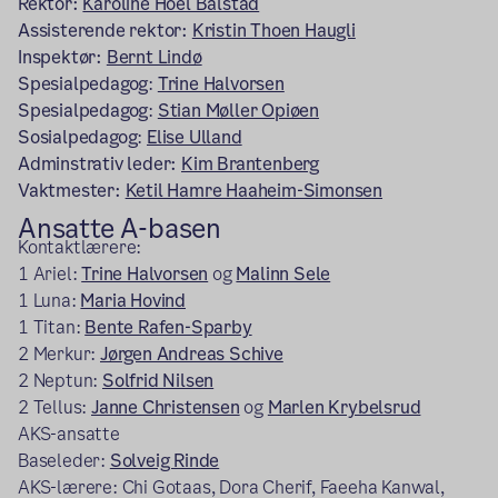
Rektor:
Karoline Hoel Balstad
Assisterende rektor:
Kristin Thoen Haugli
Inspektør:
Bernt Lindø
Spesialpedagog
:
Trine Halvorsen
Spesialpedagog
:
Stian Møller Opiøen
Sosialpedagog
:
Elise Ulland
Adminstrativ leder:
Kim Brantenberg
Vaktmester:
Ketil Hamre Haaheim-Simonsen
Ansatte A-basen
Kontaktlærere:
1 Ariel:
Trine Halvorsen
og
Malinn Sele
1 Luna:
Maria Hovind
1 Titan:
Bente Rafen-Sparby
2 Merkur:
Jørgen Andreas Schive
2 Neptun:
Solfrid Nilsen
2 Tellus:
Janne Christensen
og
Marlen Krybelsrud
AKS-ansatte
Baseleder:
Solveig Rinde
AKS-lærere: Chi Gotaas, Dora Cherif, Faeeha Kanwal,