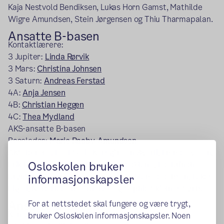
Kaja Nestvold Bendiksen, Lukas Horn Gamst, Mathilde
Wigre Amundsen, Stein Jørgensen og Thiu
Tharmapalan
.
Ansatte B-basen
Kontaktlærere:
3 Jupiter:
Linda Rørvik
3 Mars:
Christina Johnsen
3 Saturn:
Andreas Ferstad
4A:
Anja Jensen
4B:
Christian Heggen
4C:
Thea Mydland
AKS-ansatte B-basen
Baseleder:
Marie Raaby-Amundsen
AKS-lærere: Edel Sofie Korsgården Øverli, Emma Tveten,
Osloskolen bruker
Erik Bentzen, Erle Solberg, Eva Backlund, Ida Brinch
Brønlund, Ingunn Alnæs, Jacob Mæhlum Jacobsen, Lukas
informasjonskapsler
Ligeti, Nora Hultén Törnerud og Sophia Skjelnes Sørbu
Ansatte C-basen
For at nettstedet skal fungere og være trygt,
Kontaktlærere:
bruker Osloskolen informasjonskapsler. Noen