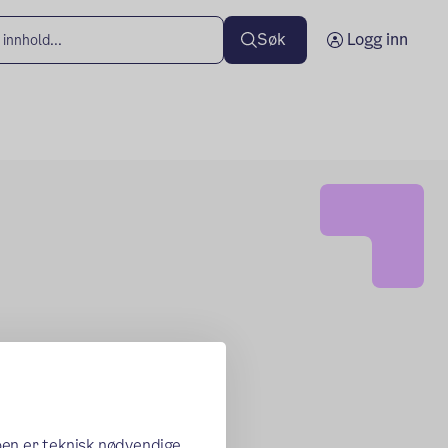
Søk
Logg inn
oen er teknisk nødvendige,