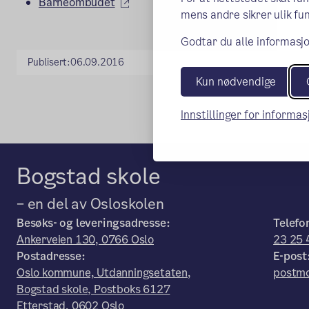
(ekstern lenke)
Barneombudet
mens andre sikrer ulik fun
Godtar du alle informasjo
Publisert:
06.09.2016
Kun nødvendige
Innstillinger for informa
Bogstad skole
– en del av Osloskolen
Besøks- og leveringsadresse:
Telefo
Ankerveien 130, 0766 Oslo
23 25 
Postadresse:
E-post
Oslo kommune, Utdanningsetaten,
postmo
Bogstad skole, Postboks 6127
Etterstad, 0602 Oslo