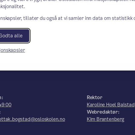
ksjonalitet.
nskapsler, tillater du også at vi samler inn data om statistikk
Godta alle
sjonskapsler
n:
Rektor
49 00
Karoline Hoel Balstad
:
Webredaktør:
ttak.bogstad@osloskolen.no
Kim Brantenberg