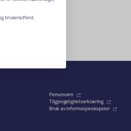
 og brukeradferd.
Personvern
Tilgjengelighetserklæring
Bruk av informasjonskapsler