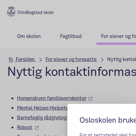
Bogstad skole
Om skolen
Fagtilbud
For elever og f
Hovedseksjon
Forsiden
For elever og foresatte
Nyttig konta
Nyttig kontaktinforma
(ekstern lenke)
Homansbyen familievernkontor
(ekstern lenke)
Mental Helses Hjelpetelefon
(ekstern lenke)
Barnefaglig rådgivning
Osloskolen bruk
(ekstern lenke)
Robust
For at nettstedet skal fu