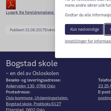
mens andre sikrer ulik fun
Lysark fra foreldremøtene på oppstartsdagene for AKS i
Godtar du alle informasjo
Kun nødvendige
Publisert:
31.08.2017
Endret:
06.08.2025
Innstillinger for informa
Bogstad skole
– en del av Osloskolen
Besøks- og leveringsadresse:
Telefo
Ankerveien 130, 0766 Oslo
23 25 
Postadresse:
E-post
Oslo kommune, Utdanningsetaten,
postmo
Bogstad skole, Postboks 6127
Etterstad, 0602 Oslo