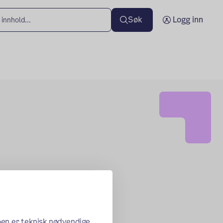
Søk
Logg inn
oen er teknisk nødvendige,