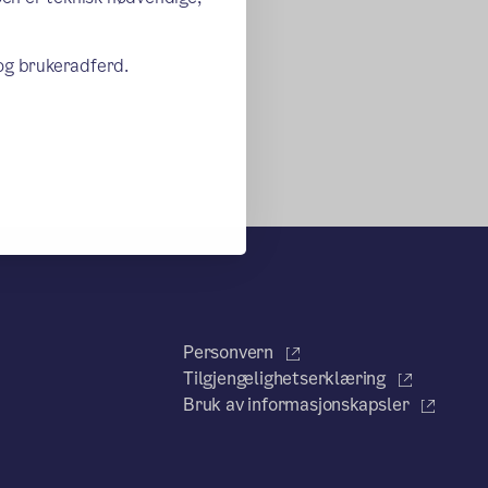
 og brukeradferd.
Personvern
Tilgjengelighetserklæring
Bruk av informasjonskapsler