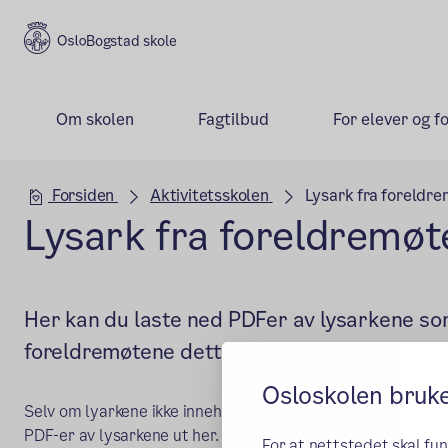
Bogstad skole
Om skolen
Fagtilbud
For elever og f
Hovedseksjon
Forsiden
Aktivitetsskolen
Lysark fra foreldr
Lysark fra foreldremø
Her kan du laste ned PDFer av lysarkene s
foreldremøtene dette skoleåret
Osloskolen bruk
Selv om lyarkene ikke inneholder alt som ble sagt på møte
PDF-er av lysarkene ut her.
For at nettstedet skal fu