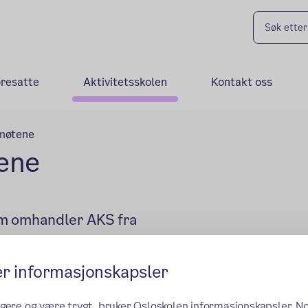
oresatte
Aktivitetsskolen
Kontakt oss
emøtene
tene
om omhandler AKS fra
er informasjonskapsler
t kan de være relevante. Vi legger
ngere og være trygt, bruker Osloskolen informasjonskapsler. N