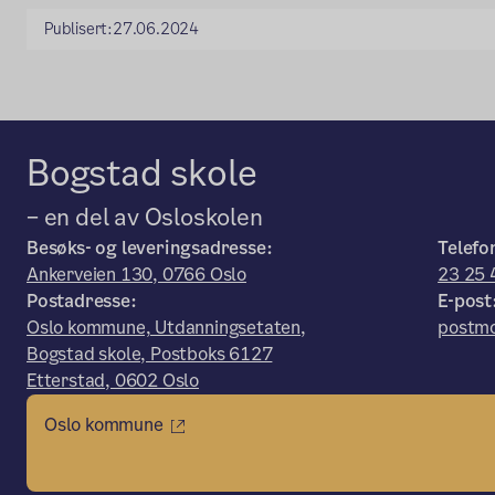
Publisert:
27.06.2024
Bogstad skole
– en del av Osloskolen
Besøks- og leveringsadresse:
Telefo
Ankerveien 130, 0766 Oslo
23 25 
Postadresse:
E-post
Oslo kommune, Utdanningsetaten,
postmo
Bogstad skole, Postboks 6127
Etterstad, 0602 Oslo
Oslo kommune