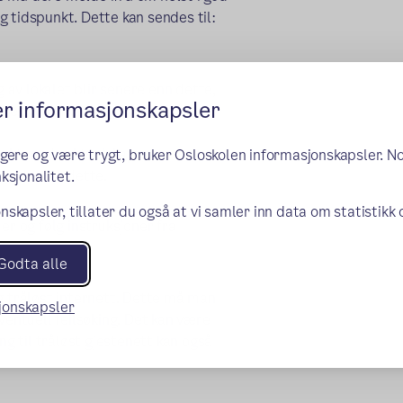
 tidspunkt. Dette kan sendes til:
av lokalet blir senere enn dette,
er informasjonskapsler
rer. Alarmen går om det står en
takt med vaktselskap.
ngere og være trygt, bruker Osloskolen informasjonskapsler. N
tnader for dette.
ksjonalitet.
nskapsler, tillater du også at vi samler inn data om statistikk
er og følg instruksjoner fra
Godta alle
g tråløst internett. Dette må man
sjonskapsler
ventuell feilsøking. Det kan være
ng til tråløst gjestenett kan også