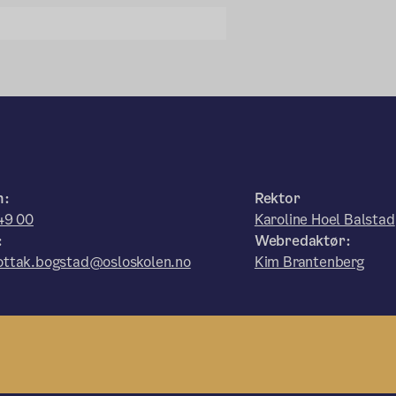
n:
Rektor
49 00
Karoline Hoel Balstad
:
Webredaktør:
ttak.bogstad@osloskolen.no
Kim Brantenberg