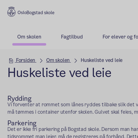
Bogstad skole
Om skolen
Fagtilbud
For elever og f
Hovedseksjon
Forsiden
Om skolen
Huskeliste ved leie
Huskeliste ved leie
Rydding
Vi forventer at rommet som lånes ryddes tilbake slik det
må tømmes i container utenfor skolen. Gulvet skal feies, m
Parkering
Det er ikke fri parkering på Bogstad skole. Dersom man har 
tidsrommet man leier, må de registreres på forhånd. Dette