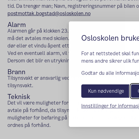
tid. Da trenger man; Navn, registreringsnummer på bilen og
postmottak.bogstad@osloskolen.no
Alarm
Alarmen går på klokken 23.00. Dersom man tror at rydding 
Osloskolen bruk
må det avtales med skolen. Vær obs på åpne vinduer og dø
dør eller et vindu åpent etter 23.00.
Ved en eventuell alarm, vil tilsynsvakt ordne opp med kon
For at nettstedet skal fu
Dersom det blir en utrykning vil leietaker måtte dekke kos
mens andre sikrer ulik fun
Brann
Godtar du alle informasjo
Tilsynsvakt er ansvarlig ved en eventuell evakuering. Evaku
tilsynsvakt.
Kun nødvendige
Teknisk
Det vil være muligheter for å låne storskjerm, lydanlegg o
Innstillinger for informa
avtale på forhånd, da tilsynsvakt ikke har kompetanse til e
muligheter for befaring på forhånd for å se løsninger. Tilga
ordnes på forhånd.